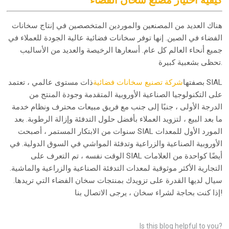
هناك العديد من المصنعين والموردين المتخصصين في إنتاج سخانات
الفضاء في الصين. إنها توفر سخانات فضائية عالية الجودة للعملاء في
جميع أنحاء العالم كل عام. أسعارها الرخيصة والعديد من الأساليب
تحظى بشعبية كبيرة.
بصفتها
شركة تصنيع سخانات فضائية
ذات مستوى عالمي ، تعتمد SIAL
على التكنولوجيا الصناعية الأوروبية المتقدمة وجودة المنتج من
الدرجة الأولى ، جنبًا إلى جنب مع فريق مبيعات محترف ونظام خدمة
ما بعد البيع ، لتزويد العملاء بأفضل حلول التدفئة وإزالة الرطوبة. بعد
سنوات من الابتكار المستمر ، أصبحت SIAL المورد الأول للمعدات
الأوروبية الصناعية والزراعية وتدفئة المواشي في السوق الدولية. في
الوقت نفسه ، تم التعرف على SIAL أيضًا كواحدة من العلامات
التجارية الأكثر موثوقية لمعدات التدفئة الصناعية والزراعية والماشية.
سيال لديها القدرة على تزويدك بمنتجات سخان الفضاء التي تريدها.
إذا كنت بحاجة لشراء سخان ، يرجى الاتصال بنا!
Is this blog helpful to you?