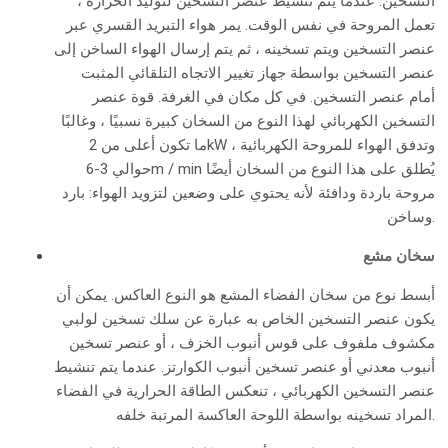
التسخين. عندما يتم تنشيط عنصر التسخين لتوليد الحرارة ،
تعمل المروحة في نفس الوقت. يمر هواء التبريد القسري عبر
عنصر التسخين ويتم تسخينه ، ثم يتم إرسال الهواء الساخن إلى
عنصر التسخين بواسطة جهاز تغيير الاتجاه التلقائي المثبت
أمام عنصر التسخين. في كل مكان في الغرفة. قوة عنصر
التسخين الكهربائي لهذا النوع من السخان كبيرة نسبيًا ، وغالبًا
ما تكون أعلى من 2kW ، وتدفق الهواء للمروحة الكهربائية
حوالي 3-6m / min يُطلق على هذا النوع من السخان أيضًا
مروحة باردة ودافئة لأنه يحتوي على وضعين لتزويد الهواء: بارد
وساخن.
سخان مشع
أبسط نوع من سخان الفضاء المشع هو النوع العاكس. يمكن أن
يكون عنصر التسخين الخاص به عبارة عن سلك تسخين لولبي
مكشوف ملفوف على قوس أنبوب الخزف ، أو عنصر تسخين
أنبوب معدني أو عنصر تسخين أنبوب الكوارتز. عندما يتم تنشيط
عنصر التسخين الكهربائي ، تنعكس الطاقة الحرارية في الفضاء
المراد تسخينه بواسطة اللوحة العاكسة المرتبة خلفه.