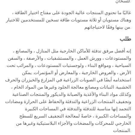
للسخان.
غالبًا ما تحتوي المنتجات عالية الجودة على مفتاح اختيار الطاقة ،
وهناك مستويان أو ثلاثة مستويات طاقة تسخين للمستخدمين للاختيار
من بينها وفقًا لاحتياجاتهم.
طلب
إنه أفضل مرفق تدفئة للأماكن الخارجية مثل المنازل ، والمصانع ،
والمستودعات ، وورش العمل ، والمستشفيات ، والأرصفة ، والسفن
السياحية ، ومواقع البناء ، ولوجستيات المستودعات ، والمرائب تحت
الأرض ، والعروض الخارجية ، والمعارض أو المؤتمرات. يمكن
استخدامه أيضًا في الصوبات الزراعية في المزارع والخيزران والحرف
الخشبية. النباتات ومصانع معالجة الجلود وغيرها من المواد الخام ،
وكذلك مواد البناء والأغذية والصيانة والديكور والمنتجات الصناعية
وتجفيف المنتجات الزراعية والتدفئة والحفاظ على الحرارة ومضادات
التجمد إنها مناسبة للتدفئة والتدفئة في المساحات الكبيرة
والمساحات الكبيرة ، خاصةً لمعالجة التجفيف السريع للسطح
الخارجي للمحركات والمضخات والأجزاء البلاستيكية وغيرها من
المنتجات.