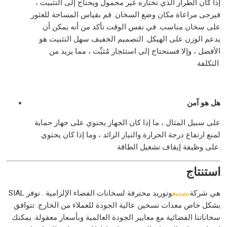
إذا كان الطراز الذي تختاره غير محمول ويحتاج إلى التثبيت ،
فيرجى مراعاة مكان وضع السخان. قم بقياس المساحة للعثور
على سخان مناسب. في نفس الوقت تأكد من أنه يمكن أن
يدعم الوزن على الهيكل. التصميم الخفيف سهل التثبيت هو
الأفضل ، وإلا فستحتاج إلى استئجار مُثبِّت ، مما يزيد من
التكلفة.
هل هو آمن
على سبيل المثال ، ما إذا كان الجهاز يحتوي على جهاز حماية
لمنع ارتفاع درجة الحرارة والتيار الزائد ، وما إذا كان يحتوي
على وظيفة إيقاف تشغيل الطاقة.
استنتاج
SIAL هي شركة
تصنيع
وتوريد محترفة لسخانات الفضاء الإلزامية . نوفر
بشكل خاص معدات تسخين عالية الجودة للعملاء من الخارج. تتوافق
سخاناتنا الفضائية مع معايير الجودة العالمية وبأسعار معقولة. يمكنك