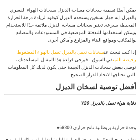
يمكن أيضًا تسمية سخانات مساحة الديزل بسخانات الهواء القسري
بالديزل. إنه جهاز تسخين يستخدم الديزل كوقود لزيادة درجة الحرارة
المحيطة بسرعة. تعتبر سخانات مساحة الديزل ملائمة جدًا للاستخدام
ويمكن استخدامها للتدفئة الموضعية في المستودعات والمصانع
والمكاتب ومواقع البناء والمزارع وأماكن أخرى.
إذا كنت تبحث عن
سخانات تعمل بالديزل تعمل بالهواء المضغوط
رخيصة الثمن
في السوق ، فيرجى قراءة هذا المقال. لمساعدتك ،
نوصي ببعض سخانات الديزل الجيدة حتى يكون لديك كل المعلومات
التي تحتاجها لاتخاذ القرار الصحيح.
أفضل توصية لسخان الديزل
Y20 دفاية هواء تعمل بالديزل
●68300 وحدة حرارية بريطانية ناتج حراري
● نظام مدمج للتحكم في درجة الحرارة الثابتة لتقليل استهلاك الوقود