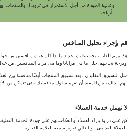
وعالية الجودة من أجل الاستمرار في تزويدك بالمنتجات. به
بأرباحنا.
قم بإجراء تحليل المنافس
هذا مهم للغاية ، يجب عليك تحديد ما إذا كان هناك منافسين من حو
ودرجة نجاحهم. حلل ما هي مزايانا وما هي مزايا المنافسين. من خلال التحقيق ، يمكنك فهم شكاوى العملاء ، ثم حل هذه المشكلات عند تخصيص المنتج.
مثل التسويق التقليدي ، يعد تسويق المنتجات أيضًا منافسة بين الع
بهم. لذلك ، من المفيد أن تفهم سلوك منافسيك حتى تتمكن من الأداء بشكل أفضل.
لا تهمل خدمة العملاء
كن على دراية بآراء العملاء أو انعكاساتهم على جودة الخدمة. التعليق
العملاء القدامى ، وبالتالي تعزيز سمعة العلامة التجارية.