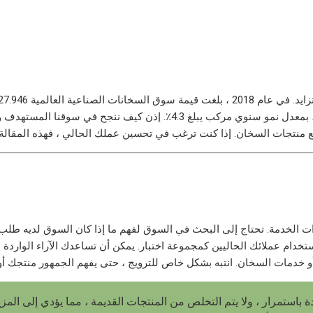
أمريكي وستصل إلى 4.26784 مليار دولار أمريكي بحلول عام 2028 ، بمعدل نمو سنوي مركب يبلغ 4.3٪. إذن كيف ننجح في 
ات الخدمة. تحتاج إلى البحث في السوق لفهم ما إذا كان السوق لديه طلب
خدام عملائك الحاليين كمجموعة اختبار. يمكن أن تساعدك الآراء الواردة
باستمرار ، ولا يتم التخلص من المنتجات القديمة ، مما يؤدي إلى المزي