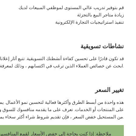
قم بتوفير تدريب عالي المستوى لموظفي المبيعات لديك
زيادة متاجر البيع بالتجزئة
تنفيذ استراتيجيات التجارة الإلكترونية
نشاطات تسويقية
قد تكون قادرًا على تحسين كفاءة أنشطتك التسويقية. تتبع آثار إعلانا
ابحث عن خصائص العملاء الذين ترغب في اكتسابهم ، وذلك لمعرفة كيفية الاتصال بهم وتطوير استراتيجيات التسويق.
تغيير السعر
هذه واحدة من أبسط الطرق وأكثرها فعالية لتحسين نمو الأعمال. يم
على المنتجات أو الخدمات. تعرف على ما يقدمه منافسوك للسوق وما ه
من المستحيل خفض السعر ، فإن تقديم شروط شراء أكثر سخاء يمكن أن يؤثر في كثير من الأحيان على قرار العميل.
ملاحظة: إذا كنت بحاجة إلى خفض الأسعار لقمع المنافسين