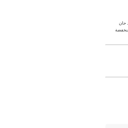
د حان
منخفضة