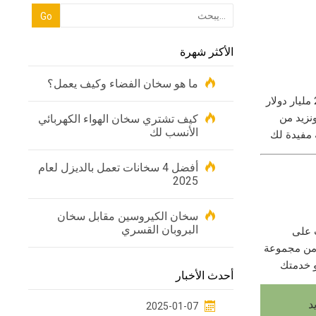
الأكثر شهرة
ما هو سخان الفضاء وكيف يعمل؟
أصبحت المنافسة بين سخانات الفضاء الصناعية شرسة على نحو متزايد. في عام 2018 ، بلغت قيمة سوق السخانات الصناعية العالمية 27.946 مليار دولار
سوقنا المستهدف ونزيد من
كيف تشتري سخان الهواء الكهربائي
الأنسب لك
أفضل 4 سخانات تعمل بالديزل لعام
2025
سخان الكيروسين مقابل سخان
البروبان القسري
 على
 من مجموعة
أحدث الأخبار
د
2025-01-07