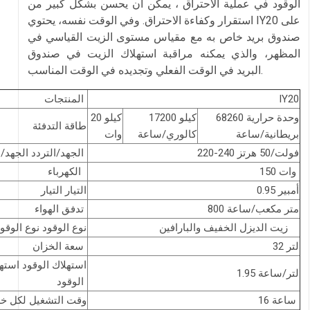
الوقود في عملية الاحتراق ، يمكن أن يحسن بشكل كبير من
استقرار وكفاءة الاحتراق. وفي الوقت نفسه، يحتوي IY20 على
صندوق بريد خاص به مع مقياس مستوى الزيت القياسي في
المظهر، والذي يمكنه مراقبة استهلاك الزيت في صندوق
البريد في الوقت الفعلي وتجديده في الوقت المناسب.
IY20
المنتجات
68260 وحدة حرارية
17200 كيلو
20 كيلو
طاقة التدفئة
بريطانية/ساعة
كالوري/ساعة
وات
220-240 فولت/50 هرتز
الجهد/التردد الجهد/التردد
150 وات
الكهرباء
0.95 أمبير
التيار التيار
800 متر مكعب/ساعة
تدفق الهواء
زيت الديزل الخفيف والبارافين
نوع الوقود نوع الوقو
32 لتر
سعة الخزان
استهلاك الوقود استه
1.95 لتر/ساعة
الوقود
16 ساعة
وقت التشغيل لكل خ