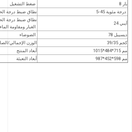
8 بار
ضغط التشغيل
5-45 درجة مئوية
نطاق ضبط درجة الح
نطاق ضبط درجة الح
آيبي 24
الغبار ومقاومة الماء
78 ديسيبل
الضوضاء
39/35 كجم
الوزن الإجمالي/الص
1015*484*715 مم
أبعاد المنتج
987*452*598 مم
أبعاد التعبئة